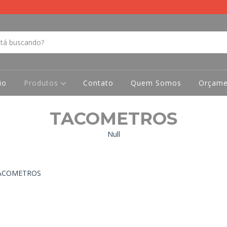
io
Produtos
Contato
Quem Somos
Orçame
TACOMETROS
Null
ACOMETROS