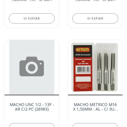
(31034)
(31025)
ESPIAR
ESPIAR
MACHO UNC 1/2 - 13F -
MACHO METRICO M16
AR C/2 PC (26983)
X 1,50MM - AL - C/ 3UN
(18714)