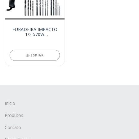
FURADEIRA IMPACTO
1/2 570W
REV.ELET.+KIT 110V
6555 (24751)
ESPIAR
Início
Produtos
Contato