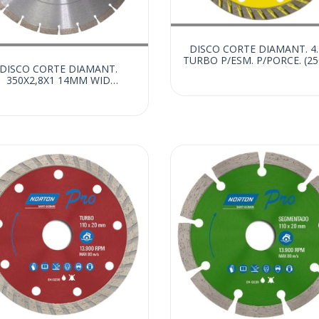
DISCO CORTE DIAMANT. 4.
TURBO P/ESM. P/PORCE. (25
DISCO CORTE DIAMANT.
350X2,8X1 14MM WID
UNIVERSAL (25837)