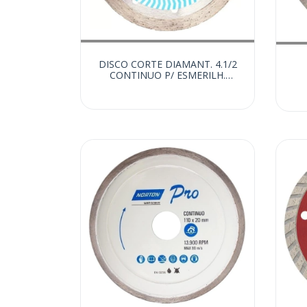
DISCO CORTE DIAMANT. 4.1/2
CONTINUO P/ ESMERILH.
(25839)