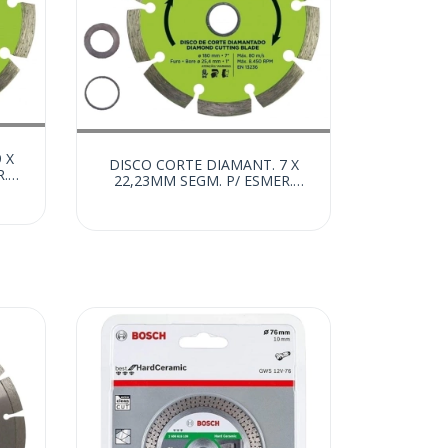
 X
DISCO CORTE DIAMANT. 7 X
R.
22,23MM SEGM. P/ ESMER.
(27899)