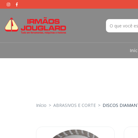
Iníc
Início
>
ABRASIVOS E CORTE
>
DISCOS DIAMA