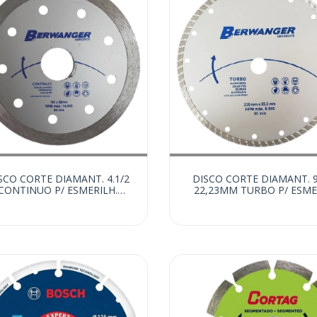
SCO CORTE DIAMANT. 4.1/2
DISCO CORTE DIAMANT. 9
CONTINUO P/ ESMERILH.
22,23MM TURBO P/ ESME
(28607)
(28606)