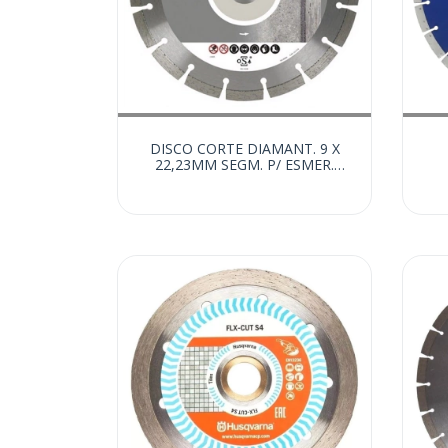
DISCO CORTE DIAMANT. 9 X
22,23MM SEGM. P/ ESMER.
(27895)