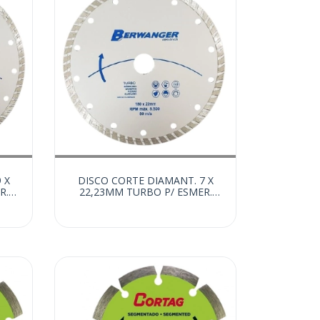
 X
DISCO CORTE DIAMANT. 7 X
R.
22,23MM TURBO P/ ESMER.
(28605)