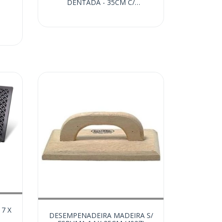
DENTADA - 35CM C/
REGULAGEM (13302)
7 X
DESEMPENADEIRA MADEIRA S/