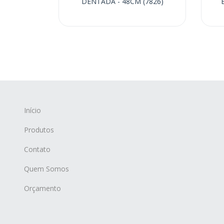
DENTADA - 48CM (7826)
Início
Produtos
Contato
Quem Somos
Orçamento