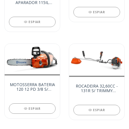
(24581)
APARADOR 115IL
S/BAT. E S/CARR
(24582)
ESPIAR
ESPIAR
MOTOSSERRA BATERIA
ROCADEIRA 32,60CC -
120 12 PD 3/8 S/
131R S/ TRIMMY
BATERIA (24580)
(24239)
ESPIAR
ESPIAR