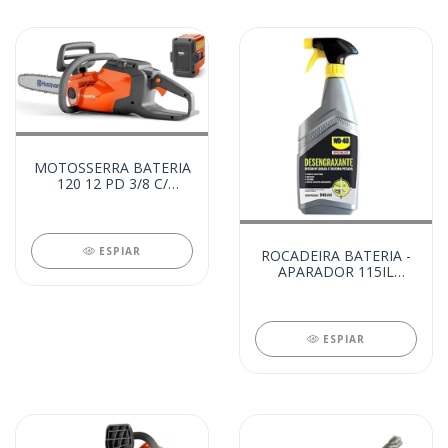
MOTOSSERRA BATERIA
120 12 PD 3/8 C/
BATERIA (15100)
ESPIAR
ROCADEIRA BATERIA -
APARADOR 115IL
C/BAT. E CARREG
(15099)
ESPIAR