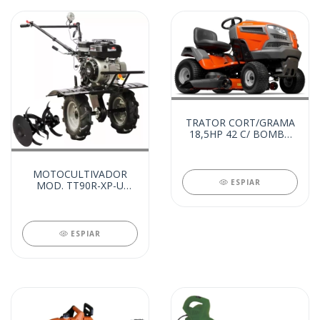
TRATOR CORT/GRAMA
18,5HP 42 C/ BOMBA
DE OLEO (21563)
MOTOCULTIVADOR
ESPIAR
MOD. TT90R-XP-U
(21742)
ESPIAR