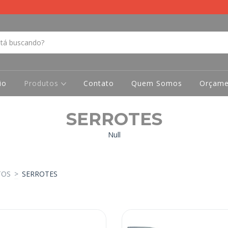
io
Produtos
Contato
Quem Somos
Orçame
SERROTES
Null
TOS
>
SERROTES