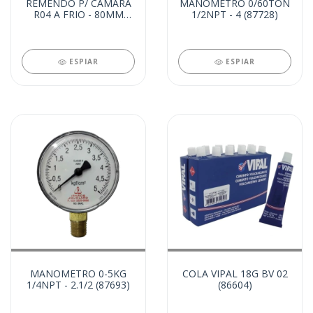
REMENDO P/ CAMARA
MANOMETRO 0/60TON
R04 A FRIO - 80MM
1/2NPT - 4 (87728)
(89947)
ESPIAR
ESPIAR
MANOMETRO 0-5KG
COLA VIPAL 18G BV 02
1/4NPT - 2.1/2 (87693)
(86604)