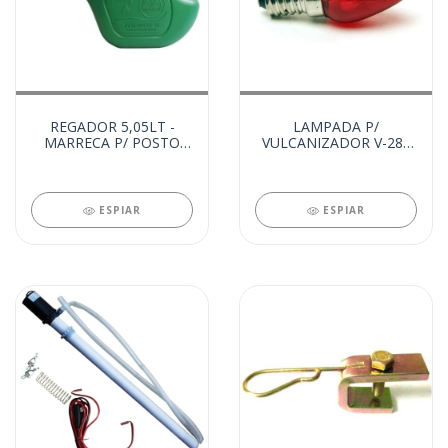
REGADOR 5,05LT -
LAMPADA P/
MARRECA P/ POSTO
VULCANIZADOR V-287
(95425)
220V (94787)
ESPIAR
ESPIAR