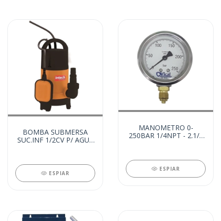
MANOMETRO 0-
BOMBA SUBMERSA
250BAR 1/4NPT - 2.1/2
SUC.INF 1/2CV P/ AGUA
INOX (26901)
SUJA 110V (27118)
ESPIAR
ESPIAR