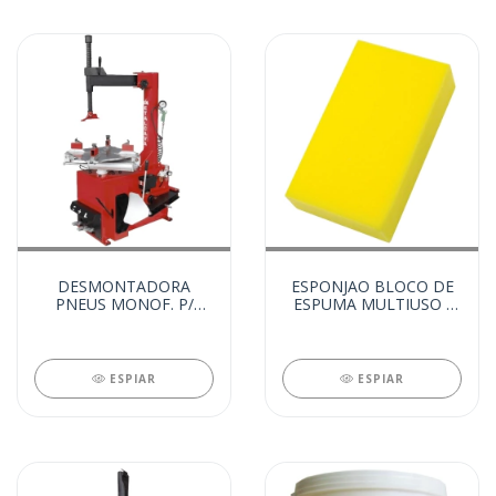
DESMONTADORA
ESPONJAO BLOCO DE
PNEUS MONOF. P/
ESPUMA MULTIUSO -
CAMIONETE/CARRO/MOTO
13 X 20 X 6CM (79771)
(81644)
ESPIAR
ESPIAR