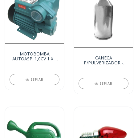
MOTOBOMBA
CANECA
AUTOASP. 1,0CV 1 X 1
P/PULVERIZADOR -
RSA MONO 220V
MOD.31/13A (99040)
(99383)
ESPIAR
ESPIAR