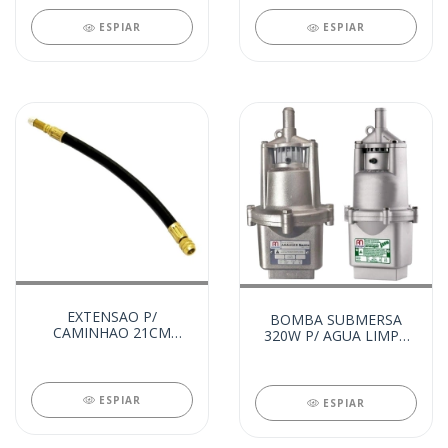
ESPIAR
ESPIAR
EXTENSAO P/
BOMBA SUBMERSA
CAMINHAO 21CM
320W P/ AGUA LIMPA
(85080)
220V (84477)
ESPIAR
ESPIAR