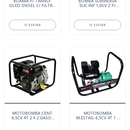
BOMBA P/ TRANSF.
BOMBA SUBMERSA
OLEO DIESEL C/ FILTRO
SUC.INF 1,0CV 2 P/
12V (28328)
AGUA SUJA 110V
(27896)
ESPIAR
ESPIAR
MOTOBOMBA
MOTOBOMBA CENT.
M.ESTAG. 6,5CV 4T 1 X
6,5CV 4T 2 X 2 GASOL
1 GASOL (27572)
(27573)