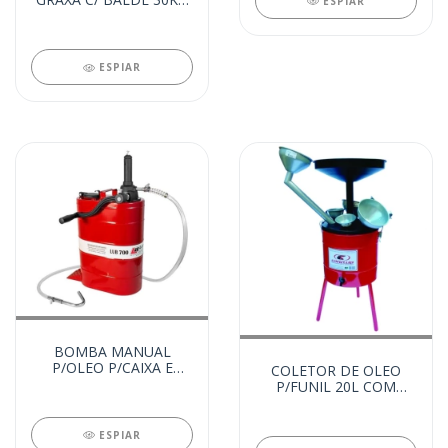
ESPIAR
COMPLETA C/CARR.
(25257)
ESPIAR
BOMBA MANUAL
P/OLEO P/CAIXA E
COLETOR DE OLEO
DIFER. 16LT MANIVELA
P/FUNIL 20L COM
(25132)
FUNIL - PINGADEIRA
(24771)
ESPIAR