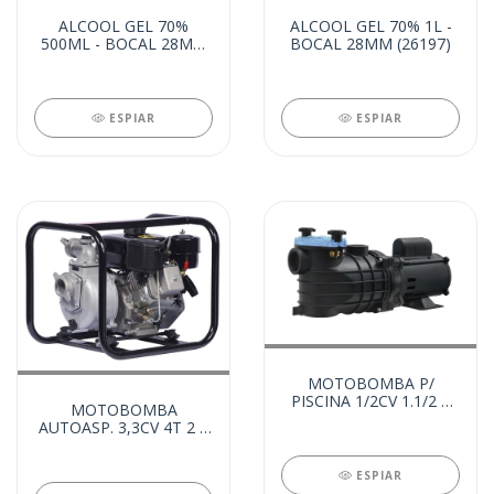
ALCOOL GEL 70%
ALCOOL GEL 70% 1L -
500ML - BOCAL 28MM
BOCAL 28MM (26197)
(26198)
ESPIAR
ESPIAR
MOTOBOMBA P/
PISCINA 1/2CV 1.1/2 X
MOTOBOMBA
1.1/2 MONO (25826)
AUTOASP. 3,3CV 4T 2 X
2 DIESEL (26021)
ESPIAR